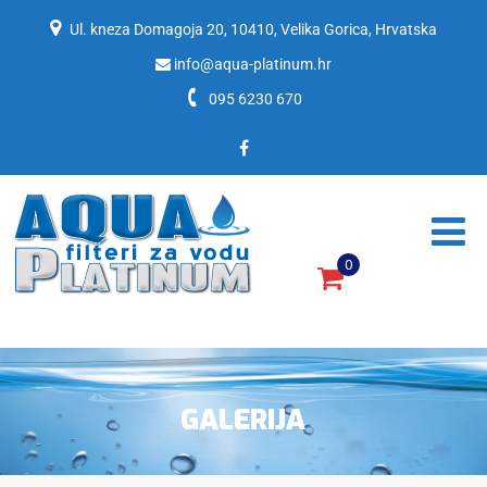
Ul. kneza Domagoja 20, 10410, Velika Gorica, Hrvatska
info@aqua-platinum.hr
095 6230 670
0
Filteri za vodu, filteri za pročišćavanje vode.
GALERIJA