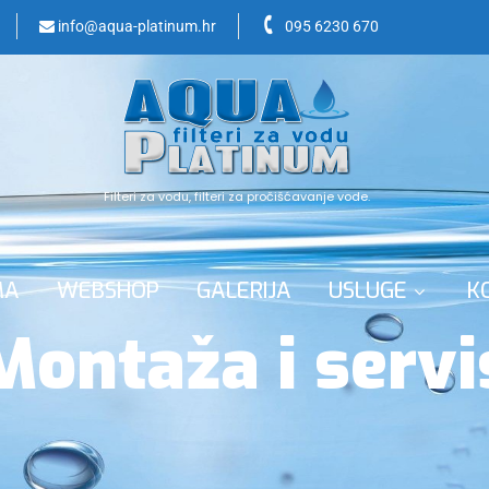
info@aqua-platinum.hr
095 6230 670
Filteri za vodu, filteri za pročišćavanje vode.
MA
WEBSHOP
GALERIJA
USLUGE
K
Montaža i servi