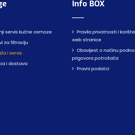
ge
Info BOX
nji servis kućne osmoze
Pravila privatnosti i korišt
web stranice
i za filtraciju
Obavijest o načinu podno
a i servis
prigovora potrošača
ba i dostava
Pravni podatci