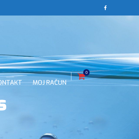
0
ONTAKT
MOJ RAČUN
s