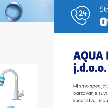
St
0
AQUA 
j.d.o.o.
Mi smo specijali
održavanje suvr
kućanstvu i indust