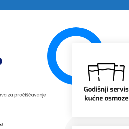
o
Godišnji servis
tava za pročišćavanje
kućne osmoze
ma