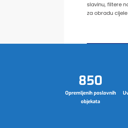
slavinu, filtere 
za obradu cijele
Pročitaj više
850
Opremljenih poslovnih
Uv
objekata