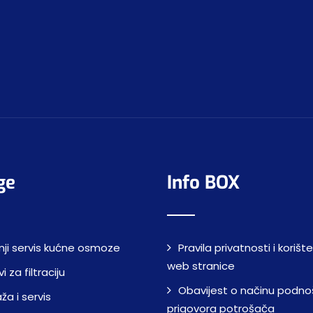
ge
Info BOX
nji servis kućne osmoze
Pravila privatnosti i korišt
web stranice
i za filtraciju
Obavijest o načinu podno
a i servis
prigovora potrošača