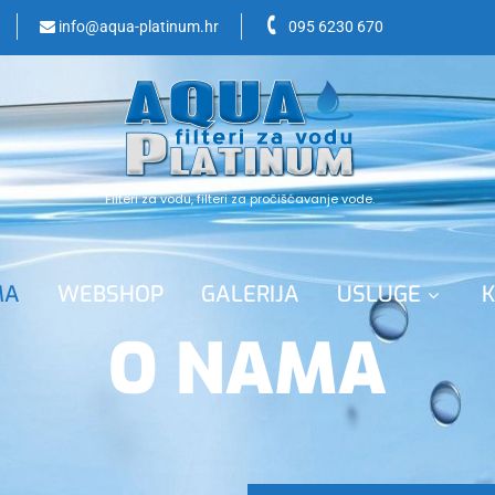
info@aqua-platinum.hr
095 6230 670
Filteri za vodu, filteri za pročišćavanje vode.
MA
WEBSHOP
GALERIJA
USLUGE
K
O NAMA