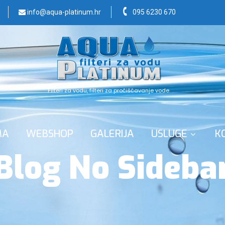
info@aqua-platinum.hr
095 6230 670
Filteri za vodu, filteri za pročišćavanje vode.
MA
WEBSHOP
GALERIJA
USLUGE
K
Blog No Sideba