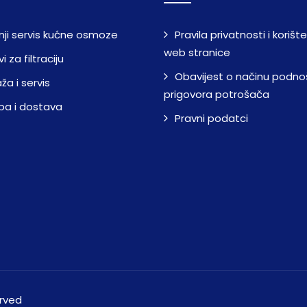
nji servis kućne osmoze
Pravila privatnosti i korišt
web stranice
i za filtraciju
Obavijest o načinu podno
a i servis
prigovora potrošača
ba i dostava
Pravni podatci
erved