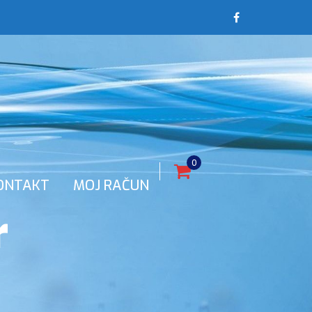
0
ONTAKT
MOJ RAČUN
r