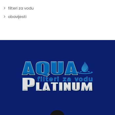
filteri za vodu
obavijesti