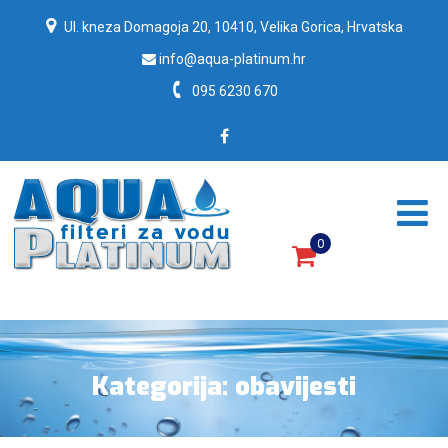
Ul. kneza Domagoja 20, 10410, Velika Gorica, Hrvatska
info@aqua-platinum.hr
095 6230 670
0
Filteri za vodu, filteri za pročišćavanje vode.
Kategorija:
obavijesti