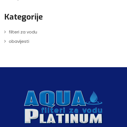
Kategorije
filteri za vodu
obavijesti