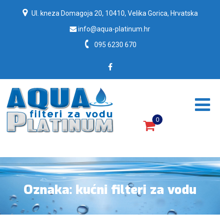
Ul. kneza Domagoja 20, 10410, Velika Gorica, Hrvatska
info@aqua-platinum.hr
095 6230 670
0
Filteri za vodu, filteri za pročišćavanje vode.
Oznaka:
kućni filteri za vodu