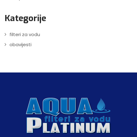
Kategorije
filteri za vodu
obavijesti