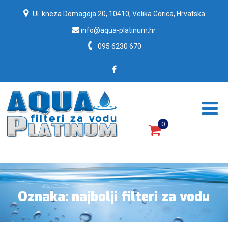
Ul. kneza Domagoja 20, 10410, Velika Gorica, Hrvatska
info@aqua-platinum.hr
095 6230 670
0
Filteri za vodu, filteri za pročišćavanje vode.
Oznaka:
najbolji filteri za vodu